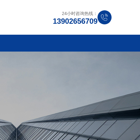
24小时咨询热线：
13902656709