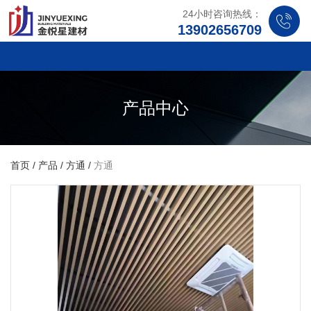
24小时咨询热线：
13902656709
产品中心
首页
/
产品
/
方通
/
方通