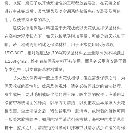
膏、水泥、磨石子或其他潮湿性的工程都放置妥当。在安装之前，
进行中或完成后，暖气通风及冷空调系统都得先行安装妥及可使
用，以便维持正常的温度。
建议勿使用保温材料覆盖于天花板或以天花板支撑保温材料。
在高相对湿度状态下，如天花板承受附加重量，可能导致天花板下
陷。若工程确需用如此之保温材料，用于正常使用环境(温度
15℃-30℃，相对湿度达到70%)其保温材料之重量限制为不得超过
1.269kg/m2，惟有卷装保温材料可被使用。而且务必垂直安装于骨
架支点中，以支撑保温材料重量。
防火板的保养与一般上漆天花板相似，但在需要保养之时，为
保天花板的高性能、效果及美观外，请务必按照规定的做法处理。
灰尘或松土要以毛刷或吸尘器处理干净，吸尘器的配件，应采用吸
净窗帘布或墙面的种类，以单方向清洁，以免把灰尘再摩擦入天花
板表面。尘土清洁之后，诸如铅毛印，脏污点、或附着的脏物可用
一般美术胶擦除净，如用的墙面清洁剂来擦拭，海棉中的水要尽量
挤干，擦拭之后，清洁剂的薄摸可用抹布或以清水沾少许湿的海棉